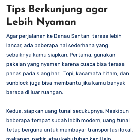
Tips Berkunjung agar
Lebih Nyaman
Agar perjalanan ke Danau Sentani terasa lebih
lancar, ada beberapa hal sederhana yang
sebaiknya kamu siapkan. Pertama, gunakan
pakaian yang nyaman karena cuaca bisa terasa
panas pada siang hari. Topi, kacamata hitam, dan
sunblock juga bisa membantu jika kamu banyak
berada di luar ruangan.
Kedua, siapkan uang tunai secukupnya. Meskipun
beberapa tempat sudah lebih modern, uang tunai
tetap berguna untuk membayar transportasi lokal,
makanan, parkir, atau kebutuhan kecil lain.