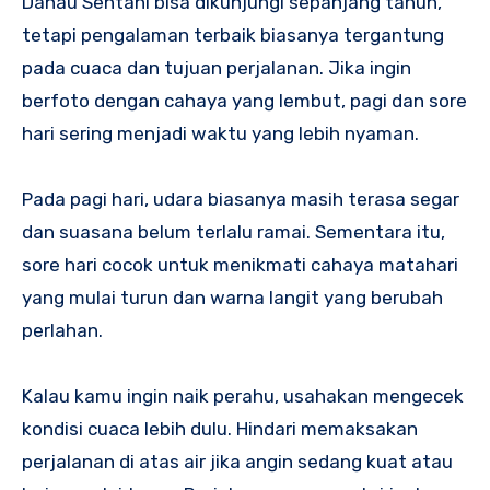
Danau Sentani bisa dikunjungi sepanjang tahun,
tetapi pengalaman terbaik biasanya tergantung
pada cuaca dan tujuan perjalanan. Jika ingin
berfoto dengan cahaya yang lembut, pagi dan sore
hari sering menjadi waktu yang lebih nyaman.
Pada pagi hari, udara biasanya masih terasa segar
dan suasana belum terlalu ramai. Sementara itu,
sore hari cocok untuk menikmati cahaya matahari
yang mulai turun dan warna langit yang berubah
perlahan.
Kalau kamu ingin naik perahu, usahakan mengecek
kondisi cuaca lebih dulu. Hindari memaksakan
perjalanan di atas air jika angin sedang kuat atau