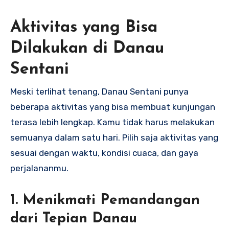
Aktivitas yang Bisa
Dilakukan di Danau
Sentani
Meski terlihat tenang, Danau Sentani punya
beberapa aktivitas yang bisa membuat kunjungan
terasa lebih lengkap. Kamu tidak harus melakukan
semuanya dalam satu hari. Pilih saja aktivitas yang
sesuai dengan waktu, kondisi cuaca, dan gaya
perjalananmu.
1. Menikmati Pemandangan
dari Tepian Danau