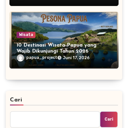
Wisata
10 Destinasi Wisata Papua yang
Wajib Dikunjungi Tahun 2026
(Lengkap + Update Terbaru)
papua_project
Juni 17, 2026
Cari
Cari