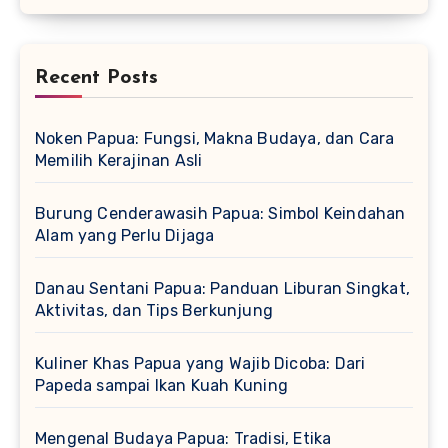
Recent Posts
Noken Papua: Fungsi, Makna Budaya, dan Cara
Memilih Kerajinan Asli
Burung Cenderawasih Papua: Simbol Keindahan
Alam yang Perlu Dijaga
Danau Sentani Papua: Panduan Liburan Singkat,
Aktivitas, dan Tips Berkunjung
Kuliner Khas Papua yang Wajib Dicoba: Dari
Papeda sampai Ikan Kuah Kuning
Mengenal Budaya Papua: Tradisi, Etika