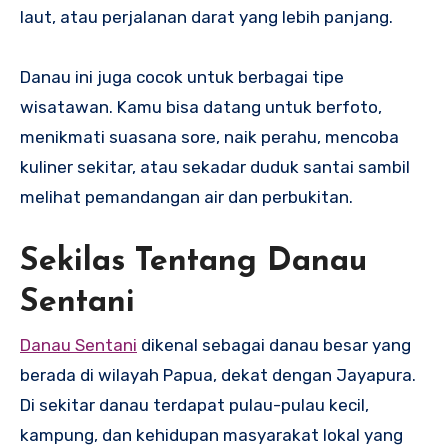
laut, atau perjalanan darat yang lebih panjang.
Danau ini juga cocok untuk berbagai tipe
wisatawan. Kamu bisa datang untuk berfoto,
menikmati suasana sore, naik perahu, mencoba
kuliner sekitar, atau sekadar duduk santai sambil
melihat pemandangan air dan perbukitan.
Sekilas Tentang Danau
Sentani
Danau Sentani
dikenal sebagai danau besar yang
berada di wilayah Papua, dekat dengan Jayapura.
Di sekitar danau terdapat pulau-pulau kecil,
kampung, dan kehidupan masyarakat lokal yang