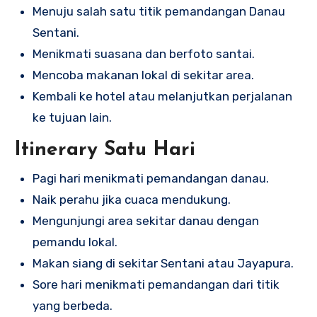
Menuju salah satu titik pemandangan Danau
Sentani.
Menikmati suasana dan berfoto santai.
Mencoba makanan lokal di sekitar area.
Kembali ke hotel atau melanjutkan perjalanan
ke tujuan lain.
Itinerary Satu Hari
Pagi hari menikmati pemandangan danau.
Naik perahu jika cuaca mendukung.
Mengunjungi area sekitar danau dengan
pemandu lokal.
Makan siang di sekitar Sentani atau Jayapura.
Sore hari menikmati pemandangan dari titik
yang berbeda.