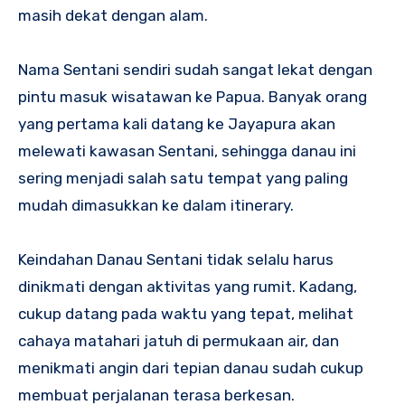
masih dekat dengan alam.
Nama Sentani sendiri sudah sangat lekat dengan
pintu masuk wisatawan ke Papua. Banyak orang
yang pertama kali datang ke Jayapura akan
melewati kawasan Sentani, sehingga danau ini
sering menjadi salah satu tempat yang paling
mudah dimasukkan ke dalam itinerary.
Keindahan Danau Sentani tidak selalu harus
dinikmati dengan aktivitas yang rumit. Kadang,
cukup datang pada waktu yang tepat, melihat
cahaya matahari jatuh di permukaan air, dan
menikmati angin dari tepian danau sudah cukup
membuat perjalanan terasa berkesan.