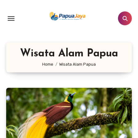
Lewati
ke
konten
Wisata Alam Papua
Home
Wisata Alam Papua