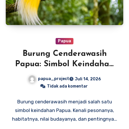
Papua
Burung Cenderawasih
Papua: Simbol Keindahan
Alam yang Perlu Dijaga
papua_project
Juli 14, 2026
Tidak ada komentar
Burung cenderawasih menjadi salah satu
simbol keindahan Papua. Kenali pesonanya,
habitatnya, nilai budayanya, dan pentingnya…