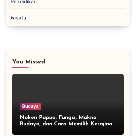
Pendidikan
Wisata
You Missed
Budaya
Noken Papua: Fungsi, Makna
Budaya, dan Cara Memilih Kerajinan
Asli